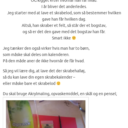
OG kigget efter hvornår han får hvad.
I år bliver det anderledes.
Jeg starter med at lave et skrabelod, som så bestemmer hvilken
gave han får hvilken dag.
Altså, han skraber et felt, så står der et bogstav,
og så er det den gave med det bogstav han får.
Smart ikke
Jeg tænker den også virker hvis man har to børn,
som måske skal deles om kalenderen.
På den måde aner de ikke hvornår de får hvad.
Så jeg vil lære dig, at lave det der skrabehalløj,
så du kan lave din egen skrabekalender –
eller måske bare et skrabelod
Du skal bruge Akrylmaling, opvaskemiddel, en skål og en pensel;