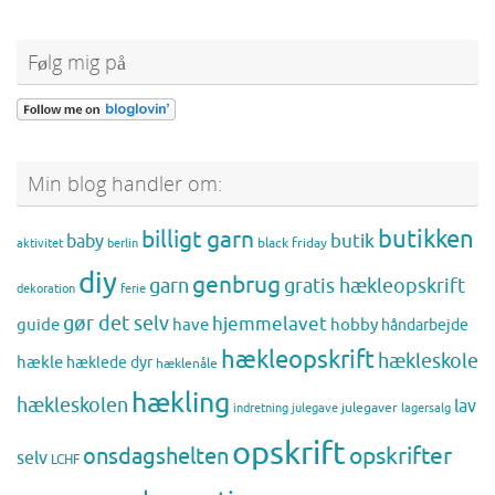
Følg mig på
Min blog handler om:
butikken
billigt garn
butik
baby
black friday
aktivitet
berlin
diy
genbrug
gratis hækleopskrift
garn
dekoration
ferie
gør det selv
hjemmelavet
guide
have
hobby
håndarbejde
hækleopskrift
hækleskole
hækle
hæklede dyr
hæklenåle
hækling
hækleskolen
lav
julegaver
indretning
julegave
lagersalg
opskrift
opskrifter
onsdagshelten
selv
LCHF