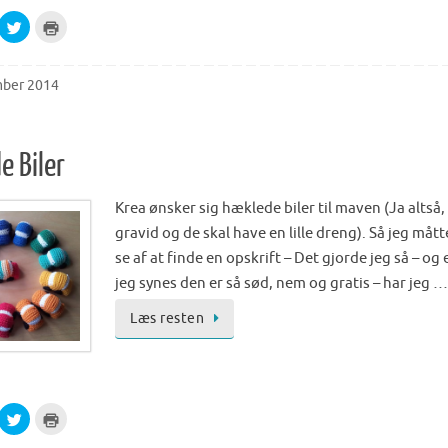
d
o
C
C
w
l
l
)
i
i
c
c
k
k
t
t
mber 2014
o
o
s
p
h
r
a
i
r
n
e
t
 Biler
o
(
n
O
T
p
w
e
Krea ønsker sig hæklede biler til maven (Ja altså,
i
n
t
s
gravid og de skal have en lille dreng). Så jeg mått
t
i
e
n
se af at finde en opskrift – Det gjorde jeg så – og
r
n
(
e
jeg synes den er så sød, nem og gratis – har jeg …
O
w
p
w
e
i
Læs resten
n
n
s
d
i
o
n
w
n
)
e
w
w
C
C
i
l
l
n
i
i
d