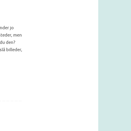
inder jo
 steder, men
 du den?
lå billeder,