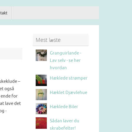
takt
Mest læste
Granguirlande -
Lav selv - se her
hvordan
Hæklede strømper
skeklude –
et også
Hæklet Djævlehue
 ende for
at lave det
Hæklede Biler
og -
Sådan laver du
skrabefelter!