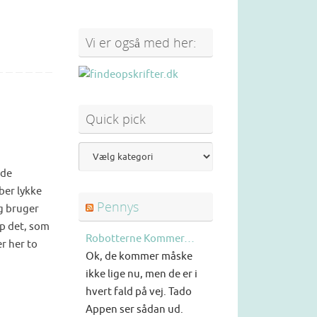
Vi er også med her:
Quick pick
ode
ber lykke
Pennys
g bruger
op det, som
Robotterne Kommer…
er her to
Ok, de kommer måske
ikke lige nu, men de er i
hvert fald på vej. Tado
Appen ser sådan ud.