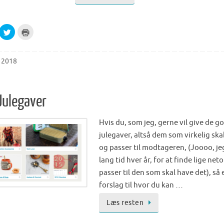
C
C
l
l
i
i
c
c
k
k
t
t
r 2018
o
o
s
p
h
r
a
i
r
n
e
t
Julegaver
o
(
n
O
T
p
w
e
Hvis du, som jeg, gerne vil give de g
i
n
t
s
julegaver, altså dem som virkelig ska
t
i
e
n
og passer til modtageren, (Joooo, je
r
n
(
e
lang tid hver år, for at finde lige net
O
w
p
w
passer til den som skal have det), så 
e
i
n
n
forslag til hvor du kan …
s
d
i
o
n
w
Læs resten
n
)
e
w
w