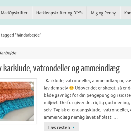
MadOpskrifter
Hækleopskrifter og DIY’s
Mig og Penny
Kon
 tagged "håndarbejde"
arbejde
v karklude, vatrondeller og ammeindlæg
Karklude, vatrondeller, ammeindlæg og va
lav dem selv
Udover det er skægt, så er d
både gavnligt for din pengepung og i sidste
miljøet. Derfor giver det rigtig god mening, 
selv. Typisk er engangsklude, -vatrondeller, 
ammeindlæg nemlig lavet af plast, …
Læs resten