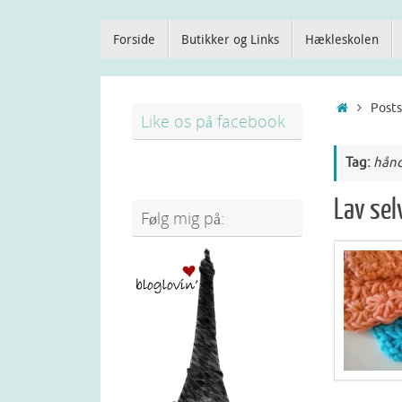
Forside
Butikker og Links
Hækleskolen
Posts
Like os på facebook
Tag:
hånd
Lav sel
Følg mig på: