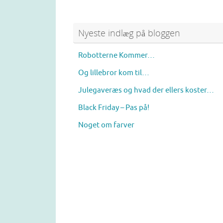
n
n
F
P
a
i
c
n
e
t
Nyeste indlæg på bloggen
b
e
o
r
o
e
k
s
Robotterne Kommer…
(
t
O
(
p
O
Og lillebror kom til…
e
p
n
e
s
n
Julegaveræs og hvad der ellers koster…
i
s
n
i
Black Friday – Pas på!
n
n
e
n
w
e
Noget om farver
w
w
i
w
n
i
d
n
o
d
w
o
)
w
)