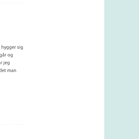
n hygger sig
 går og
r jeg
andet man