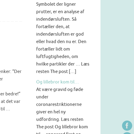
Symbolet der ligner
prutter, er en analyse af
indendørsluften. Så
fortæller den, at
indendørsluften er god
eller hvad den nu er. Den
fortæller lidt om
luftfugtigheden, om
hvilke partikler der … Læs
nker: “Der
resten The post […]
er
Og lillebror kom til…
At være gravid og føde
er bedre!”
under
 at det var
coronarestriktionerne
 til …
giver en hel ny
udfordring. Læs resten
The post Og lillebror kom