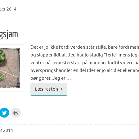
c
c
o
k
k
w
t
t
ber 2014
)
o
o
s
p
h
r
a
i
r
n
e
t
gsjam
o
(
n
O
T
p
w
e
Det er jo ikke fordi verden står stille, bare fordi ma
i
n
t
s
og slapper lidt af. Jeg har jo stadig “ferie” mens jeg
t
i
e
n
venter på semesterstart på mandag. Indtil videre ha
r
n
(
e
overspringshandlet en del (der er jo altid et eller 
O
w
p
w
bør gøre). Jeg er …
e
i
n
n
s
d
Læs resten
i
o
n
w
n
)
e
w
w
C
C
i
l
l
n
i
i
d
c
c
o
k
k
w
t
t
ar 2014
)
o
o
s
p