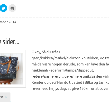
i
n
C
C
d
l
l
o
i
i
w
c
c
)
k
k
t
t
ember 2014
o
o
s
p
h
r
a
i
r
n
e
t
e sider…
o
(
n
O
T
p
w
e
Okay, Så du står i
i
n
t
s
garn/køkken/møbel/elektronikbutikken, og tæ
t
i
e
n
må da være nogen derude, som kan lave den h
r
n
(
e
hæklenål/kageform/lampe/dippedut,
O
w
p
w
federe/pænere/billigere/mere unik/så den virk
e
i
n
n
Kender du det? Har du tit stået i Bilka og tænkt
s
d
i
o
røveri ved højlys dag, at give 150kr for at cover
n
w
n
)
e
en
w
w
i
n