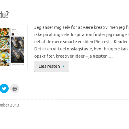
h
r
a
i
r
n
e
t
du?
o
(
n
O
T
p
w
e
Jeg anser mig selv for at være kreativ, men jeg f
i
n
t
s
ikke på alting selv. Inspiration finder jeg mange
t
i
e
n
eet af de mere smarte er siden Pintrest – Kender
r
n
(
e
Det er en virtuel opslagstavle, hvor brugere kan s
O
w
p
w
opskrifter, kreativer ideer – ja næsten …
e
i
n
n
s
d
Læs resten
i
o
n
w
n
)
e
w
w
C
C
i
l
l
n
i
i
d
c
c
o
k
k
w
t
t
ember 2013
)
o
o
s
p
h
r
a
i
r
n
e
t
o
(