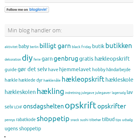
Min blog handler om:
butikken
billigt garn
butik
baby
black friday
aktivitet
berlin
diy
genbrug
gratis hækleopskrift
garn
dekoration
ferie
gør det selv
hjemmelavet
guide
have
hobby
håndarbejde
hækleopskrift
hækleskole
hækle
hæklede dyr
hæklenåle
hækling
hækleskolen
lav
julegaver
indretning
julegave
lagersalg
opskrift
opskrifter
onsdagshelten
selv
LCHF
shoppetip
tilbud
rabatkode
sushi
udsalg
pennys
snack
tilbehør
tips
ugens shoppetip