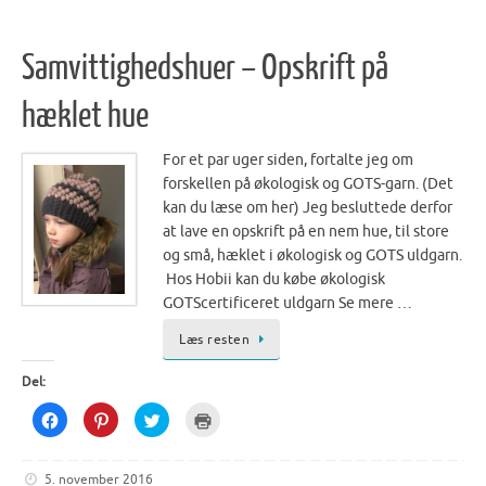
a
a
a
i
r
r
r
n
e
e
e
t
o
o
o
(
Samvittighedshuer – Opskrift på
n
n
n
O
F
P
T
p
a
i
w
e
c
n
i
n
hæklet hue
e
t
t
s
b
e
t
i
o
r
e
n
o
e
r
n
For et par uger siden, fortalte jeg om
k
s
(
e
(
t
O
w
forskellen på økologisk og GOTS-garn. (Det
O
(
p
w
p
O
e
i
kan du læse om her) Jeg besluttede derfor
e
p
n
n
n
e
s
d
at lave en opskrift på en nem hue, til store
s
n
i
o
og små, hæklet i økologisk og GOTS uldgarn.
i
s
n
w
n
i
n
)
Hos Hobii kan du købe økologisk
n
n
e
e
n
w
GOTScertificeret uldgarn Se mere …
w
e
w
w
w
i
i
w
n
Læs resten
n
i
d
d
n
o
o
d
w
Del:
w
o
)
)
w
)
C
C
C
C
l
l
l
l
i
i
i
i
c
c
c
c
k
k
k
k
5. november 2016
t
t
t
t