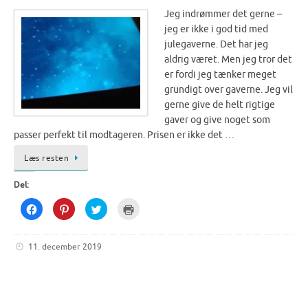
Jeg indrømmer det gerne –
jeg er ikke i god tid med
julegaverne. Det har jeg
aldrig været. Men jeg tror det
er fordi jeg tænker meget
grundigt over gaverne. Jeg vil
gerne give de helt rigtige
gaver og give noget som
passer perfekt til modtageren. Prisen er ikke det …
Læs resten
Del:
C
C
C
C
l
l
l
l
i
i
i
i
c
c
c
c
k
k
k
k
11. december 2019
t
t
t
t
o
o
o
o
s
s
s
p
h
h
h
r
a
a
a
i
r
r
r
n
e
e
e
t
o
o
o
(