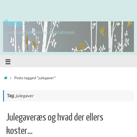
Pennys
Livet, kreativiteten og inspirationen
Posts tagged "julegaver"
Tag:
julegaver
Julegaveræs og hvad der ellers
koster…