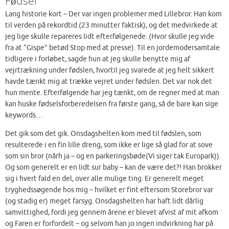
Fødsel
Lang historie kort – Der var ingen problemer med Lillebror. Han kom
til verden på rekordtid (23 minutter faktisk), og det medvirkede at
jeg lige skulle repareres lidt efterfølgenede. (Hvor skulle jeg vide
fra at “Gispe” betød Stop med at presse). Til en jordemodersamtale
tidligere i forløbet, sagde hun at jeg skulle benytte mig af
vejrtrækning under fødslen, hvortil jeg svarede at jeg helt sikkert
havde tænkt mig at trække vejret under fødslen. Det var nok det
hun mente. Efterfølgende har jeg tænkt, om de regner med at man
kan huske fødselsforberedelsen fra første gang, så de bare kan sige
keywords…
Det gik som det gik. Onsdagshelten kom med til fødslen, som
resulterede i en fin lille dreng, som ikke er lige så glad for at sove
som sin bror (nårh ja – og en parkeringsbøde(Vi siger tak Europark)).
Og som generelt er en lidt sur baby – kan de være det?! Han brokker
sig i hvert fald en del, over alle mulige ting. Er generelt meget
tryghedssøgende hos mig – hvilket er fint eftersom Storebror var
(og stadig er) meget farsyg. Onsdagshelten har haft lidt dårlig
samvittighed, fordi jeg gennem årene er blevet afvist af mit afkom
og Faren er forfordelt – og selvom han jo ingen indvirkning har på