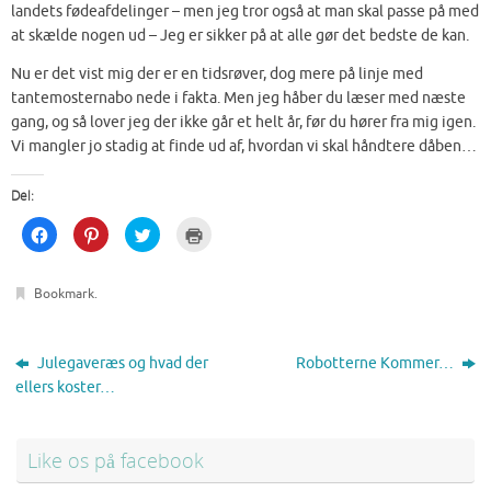
landets fødeafdelinger – men jeg tror også at man skal passe på med
at skælde nogen ud – Jeg er sikker på at alle gør det bedste de kan.
Nu er det vist mig der er en tidsrøver, dog mere på linje med
tantemosternabo nede i fakta. Men jeg håber du læser med næste
gang, og så lover jeg der ikke går et helt år, før du hører fra mig igen.
Vi mangler jo stadig at finde ud af, hvordan vi skal håndtere dåben…
Del:
C
C
C
C
l
l
l
l
i
i
i
i
c
c
c
c
k
k
k
k
Bookmark
.
t
t
t
t
o
o
o
o
s
s
s
p
h
h
h
r
a
a
a
i
r
r
r
n
Julegaveræs og hvad der
Robotterne Kommer…
e
e
e
t
ellers koster…
o
o
o
(
n
n
n
O
F
P
T
p
a
i
w
e
c
n
i
n
e
t
t
s
Like os på facebook
b
e
t
i
o
r
e
n