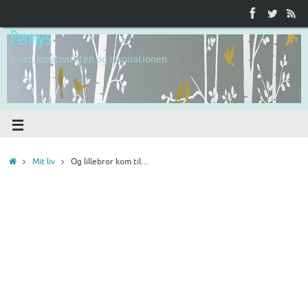
Pennys
Livet, kreativiteten og inspirationen
Mit liv
Og lillebror kom til…