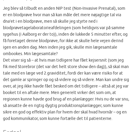
Jeg blev så tilbudt en anden NIP test (Non-Invasive Prenatal), som
er en blodprøve hvor man så kan måle det mere nøjagtige tal via
dna’et i en blodprøve, men så skulle jeg styrte ned i
blodprøvetagelaboratorieafdelingen (som heldigvis var på samme
sygehus (i Aalborg er der to)), inden de lukkede 5 minutter efter, og
få foretaget denne blodprøve, for ikke at skulle hele vejen derind
igen en anden dag. Men inden jeg gik, skulle min lægesamtale
ombookes. Min lægesamtale?
Det viser sig så – at hvis man tidligere har fået kejsersnit (som jeg
fik med Storebror (det var det helt store show den dag)), så skal man
tale med en læge ved 2.graviditet, fordi der kan være risiko for at
det gamle ar springer op og så videre og så videre. Man kan undre sig
over, at jeg ikke havde fået besked om det tidligere – altså at jeg var
booket til en aftale mere. Men generelt virker det som om, at
regionen kunne havde god brug af en planlægger. Hvis nu de var snu,
så ansatte de en rigtig dygtig produktionsplanlægger, som kunne
sikre en god og effektiv plan for hvem der skal hvad hvornår – og en
god kommunikator, som kunne fortælle det til patienterne.