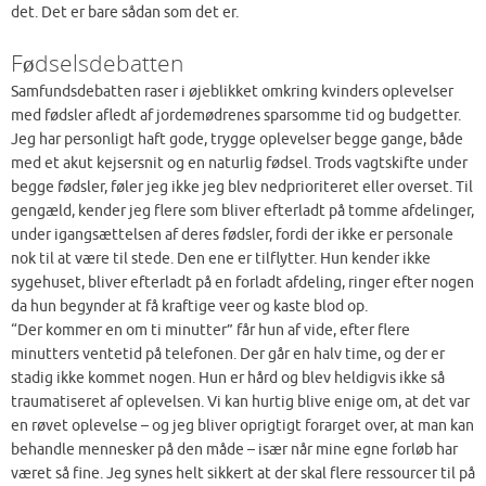
det. Det er bare sådan som det er.
Fødselsdebatten
Samfundsdebatten raser i øjeblikket omkring kvinders oplevelser
med fødsler afledt af jordemødrenes sparsomme tid og budgetter.
Jeg har personligt haft gode, trygge oplevelser begge gange, både
med et akut kejsersnit og en naturlig fødsel. Trods vagtskifte under
begge fødsler, føler jeg ikke jeg blev nedprioriteret eller overset. Til
gengæld, kender jeg flere som bliver efterladt på tomme afdelinger,
under igangsættelsen af deres fødsler, fordi der ikke er personale
nok til at være til stede. Den ene er tilflytter. Hun kender ikke
sygehuset, bliver efterladt på en forladt afdeling, ringer efter nogen
da hun begynder at få kraftige veer og kaste blod op.
“Der kommer en om ti minutter” får hun af vide, efter flere
minutters ventetid på telefonen. Der går en halv time, og der er
stadig ikke kommet nogen. Hun er hård og blev heldigvis ikke så
traumatiseret af oplevelsen. Vi kan hurtig blive enige om, at det var
en røvet oplevelse – og jeg bliver oprigtigt forarget over, at man kan
behandle mennesker på den måde – især når mine egne forløb har
været så fine. Jeg synes helt sikkert at der skal flere ressourcer til på