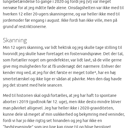
lungebetændelse to gange i 2020 og fordi jeg (vi) var meget
nervøse for at jeg måtte føde alene. Onsdagshelten var ikke med til
hverken 12 eller 20-ugers skanningerne, og var heller ikke med til
jordemoder før engang i august. Ikke fordi han ikke ville, men på
grund af restriktionerne.
Skanning
Min 12 ugers skanning, var lidt hektisk og jeg skulle tage stilling til
hvorvidt jeg skulle have foretaget en fostervandsprøve. Det der tal,
som fortæller noget om gendefekter, var lidt lavt, så de ville gerne
give mig muligheden for at få undersøgt det nærmere. Enhver der
kender mig ved, at jeg for det første er meget tolle*, har en høj
smertetærskel og ikke lige er sådan at påvirke. Men den dag havde
jeg det stramt med hele seancen.
Med til historien skal også fortælles, at jeg har haft to spontane
aborter i 2019 (godtnok før 12. uge), men ikke desto mindre bliver
man påvirket alligevel. Jeg har heller ikke i 2020-graviditeten,
kunne dele så meget af min usikkerhed og bekymring med veninder,
fordi vi har jo ikke rigtig set hinanden og jeg har ikke en
“bedsteveninde” som jeg lige kan ringe til og blive beroliget.