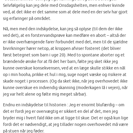
Selvfølgelig kan jeg dele med Onsdagshelten, men enhver kvinde
ved, at det ikke er det samme som at dele med en der selv har gjort
sig erfaringer på området.
Nå, men med den indskydelse, kan jeg så oplyse (til dem der ikke
ved det), at en forstervandsprøve kan medføre en abort – altså der
er ikke overhængende farer forbundet med det, men til de sjældne
bivirkninger hører netop, at kroppen afviser fosteret (det bliver
først betegnet som barn i uge 20). Med to spontane aborter og et
brændende ønske for at få det her barn, følte jeg sket ikke jeg
kunne overskue konsekvensen, ved at en læge skulle stikke en nål
op i min hooha, prikke et hul i mig, suge noget væske og risikere at
skade noget i processen. (Og da sket ikke, når jeg overhovedet ikke
kunne overskue en indvendig skanning (moderkagen lå i vejen), når
jeg var helt alene og følte mig meget sårbar).
Endnu en indskydelse til historien : Jeg er enormt blufærdig – om
det er fordi jeg er overvægtig er sikkert en del af det, men jeg
bryder mig i hvert fald ikke om at ligge til skue. Det er også kun lige
fordi det er nødvendigt, at jeg tillader nogen overhovedet må være
på stuen når jeg føder.