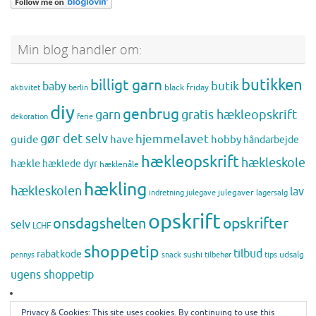
Min blog handler om:
butikken
billigt garn
butik
baby
black friday
aktivitet
berlin
diy
genbrug
gratis hækleopskrift
garn
dekoration
ferie
gør det selv
hjemmelavet
guide
have
hobby
håndarbejde
hækleopskrift
hækleskole
hækle
hæklede dyr
hæklenåle
hækling
hækleskolen
lav
julegaver
indretning
julegave
lagersalg
opskrift
opskrifter
onsdagshelten
selv
LCHF
shoppetip
tilbud
rabatkode
sushi
udsalg
pennys
snack
tilbehør
tips
ugens shoppetip
Privacy & Cookies: This site uses cookies. By continuing to use this