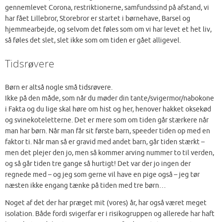
gennemlevet Corona, restriktionerne, samfundssind på afstand, vi
har fået Lillebror, Storebror er startet i børnehave, Barsel og
hjemmearbejde, og selvom det føles som om vi har levet et het liv,
så føles det slet, slet ikke som om tiden er gået alligevel.
Tidsrøvere
Børn er altså nogle små tidsrøvere.
Ikke på den måde, som når du møder din tante/svigermor/nabokone
i Fakta og du lige skal høre om hist og her, henover hakket oksekød
og svinekoteletterne. Det er mere som om tiden går stærkere når
man har børn. Når man får sit første barn, speeder tiden op med en
faktor ti. Når man så er gravid med andet barn, går tiden stærkt –
men det plejer den jo, men så kommer arving nummer to til verden,
og så går tiden tre gange så hurtigt! Det var der jo ingen der
regnede med – og jeg som gerne vil have en pige også – jeg tør
næsten ikke engang tænke på tiden med tre børn…
Noget af det der har præget mit (vores) år, har også været meget
isolation. Både fordi svigerfar er i risikogruppen og allerede har haft