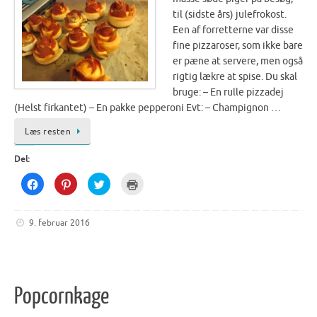
til (sidste års) julefrokost.
Een af forretterne var disse
fine pizzaroser, som ikke bare
er pæne at servere, men også
rigtig lækre at spise. Du skal
bruge: – En rulle pizzadej
(Helst firkantet) – En pakke pepperoni Evt: – Champignon …
Læs resten
Del:
C
C
C
C
l
l
l
l
i
i
i
i
c
c
c
c
k
k
k
k
9. februar 2016
t
t
t
t
o
o
o
o
s
s
s
p
h
h
h
r
a
a
a
i
r
r
r
n
e
e
e
t
o
o
o
(
Popcornkage
n
n
n
O
F
P
T
p
a
i
w
e