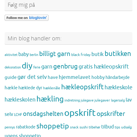
Følg mig på
Min blog handler om:
butikken
billigt garn
butik
baby
black friday
aktivitet
berlin
diy
genbrug
gratis hækleopskrift
garn
dekoration
ferie
gør det selv
hjemmelavet
guide
have
hobby
håndarbejde
hækleopskrift
hækleskole
hækle
hæklede dyr
hæklenåle
hækling
hækleskolen
lav
julegaver
indretning
julegave
lagersalg
opskrift
opskrifter
onsdagshelten
selv
LCHF
shoppetip
tilbud
rabatkode
sushi
udsalg
pennys
snack
tilbehør
tips
ugens shoppetip