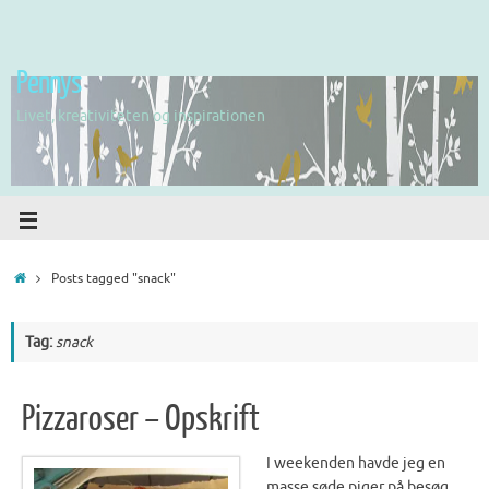
Pennys
Livet, kreativiteten og inspirationen
Posts tagged "snack"
Tag:
snack
Pizzaroser – Opskrift
I weekenden havde jeg en
masse søde piger på besøg,