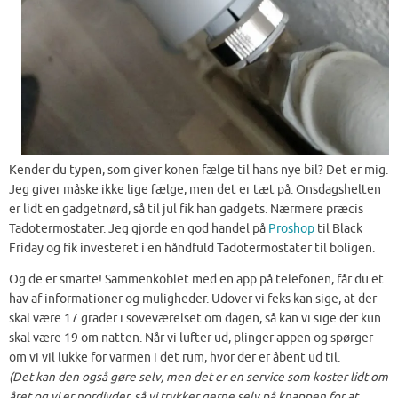
Kender du typen, som giver konen fælge til hans nye bil? Det er mig.
Jeg giver måske ikke lige fælge, men det er tæt på. Onsdagshelten
er lidt en gadgetnørd, så til jul fik han gadgets. Nærmere præcis
Tadotermostater. Jeg gjorde en god handel på
Proshop
til Black
Friday og fik investeret i en håndfuld Tadotermostater til boligen.
Og de er smarte! Sammenkoblet med en app på telefonen, får du et
hav af informationer og muligheder. Udover vi feks kan sige, at der
skal være 17 grader i soveværelset om dagen, så kan vi sige der kun
skal være 19 om natten. Når vi lufter ud, plinger appen og spørger
om vi vil lukke for varmen i det rum, hvor der er åbent ud til.
(Det kan den også gøre selv, men det er en service som koster lidt om
året og vi er nordjyder, så vi trykker gerne selv på knappen for at