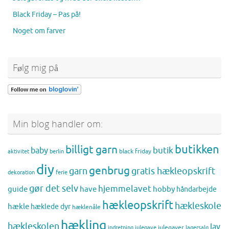
Black Friday – Pas på!
Noget om farver
Følg mig på
Min blog handler om:
butikken
billigt garn
butik
baby
black friday
aktivitet
berlin
diy
genbrug
gratis hækleopskrift
garn
dekoration
ferie
gør det selv
hjemmelavet
guide
have
hobby
håndarbejde
hækleopskrift
hækleskole
hækle
hæklede dyr
hæklenåle
hækling
hækleskolen
lav
julegaver
indretning
julegave
lagersalg