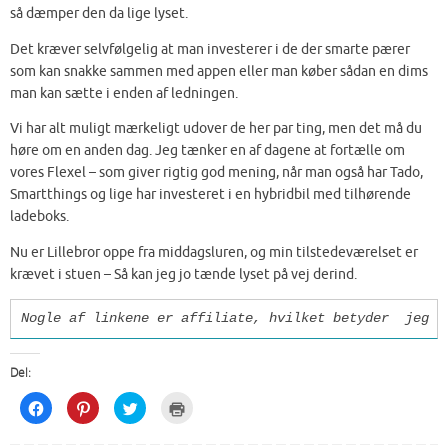
så dæmper den da lige lyset.
Det kræver selvfølgelig at man investerer i de der smarte pærer
som kan snakke sammen med appen eller man køber sådan en dims
man kan sætte i enden af ledningen.
Vi har alt muligt mærkeligt udover de her par ting, men det må du
høre om en anden dag. Jeg tænker en af dagene at fortælle om
vores Flexel – som giver rigtig god mening, når man også har Tado,
Smartthings og lige har investeret i en hybridbil med tilhørende
ladeboks.
Nu er Lillebror oppe fra middagsluren, og min tilstedeværelset er
krævet i stuen – Så kan jeg jo tænde lyset på vej derind.
Nogle af linkene er affiliate, hvilket betyder jeg et
Del:
C
C
C
C
l
l
l
l
i
i
i
i
c
c
c
c