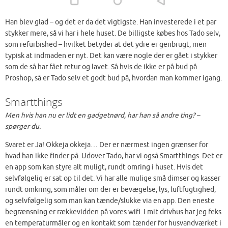
Han blev glad – og det er da det vigtigste. Han investerede i et par
stykker mere, så vi har i hele huset. De billigste købes hos Tado selv,
som refurbished – hvilket betyder at det ydre er genbrugt, men
typisk at indmaden er nyt. Det kan være nogle der er gået i stykker
som de så har fået retur og lavet. Så hvis de ikke er på bud på
Proshop, så er Tado selv et godt bud på, hvordan man kommer igang.
Smartthings
Men hvis han nu er lidt en gadgetnørd, har han så andre ting? –
spørger du.
Svaret er Ja! Okkeja okkeja… Der er nærmest ingen grænser for
hvad han ikke finder på. Udover Tado, har vi også Smartthings. Det er
en app som kan styre alt muligt, rundt omring i huset. Hvis det
selvfølgelig er sat op til det. Vi har alle mulige små dimser og kasser
rundt omkring, som måler om der er bevægelse, lys, luftfugtighed,
og selvfølgelig som man kan tænde/slukke via en app. Den eneste
begrænsning er rækkevidden på vores wifi. I mit drivhus har jeg feks
en temperaturmåler og en kontakt som tænder for husvandværket i