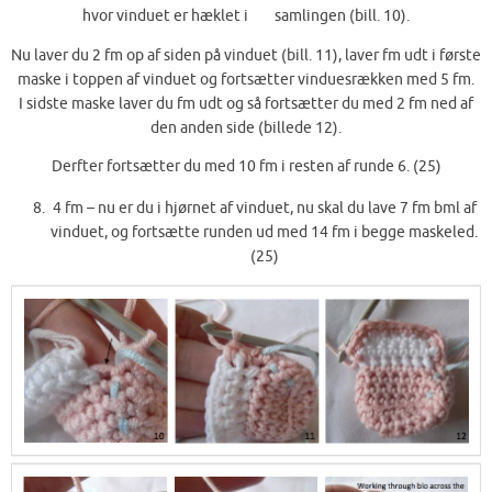
hvor vinduet er hæklet i samlingen (bill. 10).
Nu laver du 2 fm op af siden på vinduet (bill. 11), laver fm udt i første
maske i toppen af vinduet og fortsætter vinduesrækken med 5 fm.
I sidste maske laver du fm udt og så fortsætter du med 2 fm ned af
den anden side (billede 12).
Derfter fortsætter du med 10 fm i resten af runde 6. (25)
4 fm – nu er du i hjørnet af vinduet, nu skal du lave 7 fm bml af
vinduet, og fortsætte runden ud med 14 fm i begge maskeled.
(25)