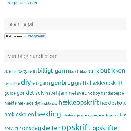
Noget om farver
Følg mig på
Min blog handler om:
butikken
billigt garn
butik
baby
black friday
aktivitet
berlin
diy
genbrug
gratis hækleopskrift
garn
dekoration
ferie
gør det selv
hjemmelavet
guide
have
hobby
håndarbejde
hækleopskrift
hækleskole
hækle
hæklede dyr
hæklenåle
hækling
hækleskolen
lav
julegaver
indretning
julegave
lagersalg
opskrift
opskrifter
onsdagshelten
selv
LCHF