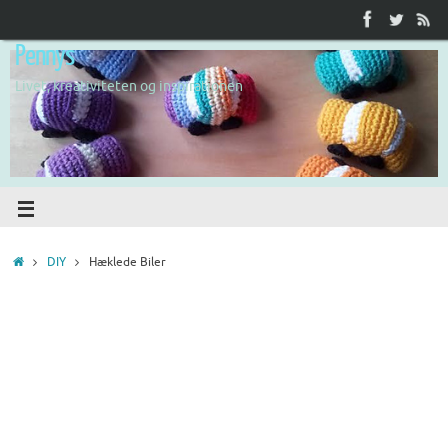
Pennys
Livet, kreativiteten og inspirationen
DIY
Hæklede Biler