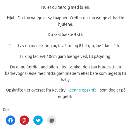
Nu er du færdig med bilen.
Hjul:
Du kan vælge at sy knapper på eller du kan vælge at hækle
hjulene.
Du skal hækle 4 stk.
Lav en magisk ring og lav 2 fm og 8 hstgm, lav 1 km i 2.fm.
Luk og lad evt 10cm garn hænge ved, til påsyning.
Du er nu færdig med bilen – jeg tænker den kan bruges til en
barnevognskæde med filtkugler imellem eller bare som legetøj til
baby.
Opskriften er oversat fra Ravelry –
denne opskrift
– som dog er på
engelsk.
Del:
C
C
C
C
l
l
l
l
i
i
i
i
c
c
c
c