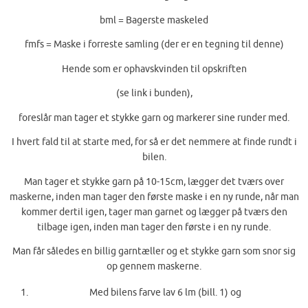
bml = Bagerste maskeled
fmfs = Maske i forreste samling (der er en tegning til denne)
Hende som er ophavskvinden til opskriften
(se link i bunden),
foreslår man tager et stykke garn og markerer sine runder med.
I hvert fald til at starte med, for så er det nemmere at finde rundt i
bilen.
Man tager et stykke garn på 10-15cm, lægger det tværs over
maskerne, inden man tager den første maske i en ny runde, når man
kommer dertil igen, tager man garnet og lægger på tværs den
tilbage igen, inden man tager den første i en ny runde.
Man får således en billig garntæller og et stykke garn som snor sig
op gennem maskerne.
Med bilens farve lav 6 lm (bill. 1) og