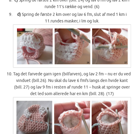
c)
Spring de første 2 km over (bill. 24) og lav 6 fm og lav 2 km i
runde 11’s række og vend. (6)
d)
Spring de første 2 km over og lav 6 fm, slut af med 1 km i
11.rundes masker, i lm og luk.
Tag det farvede garn igen (bilfarven), og lav 2 fm – nu er du ved
vinduet (bill.26). Nu skal du lave 6 fmfs langs den hvide kant
(bill. 27) og lav 9 fm i resten af runde 11 – husk at springe over
det led som allerede har en km (bill. 28). (17)