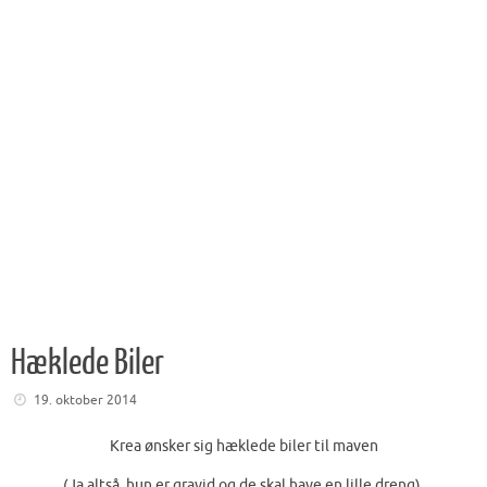
Hæklede Biler
19. oktober 2014
Krea ønsker sig hæklede biler til maven
(Ja altså, hun er gravid og de skal have en lille dreng).