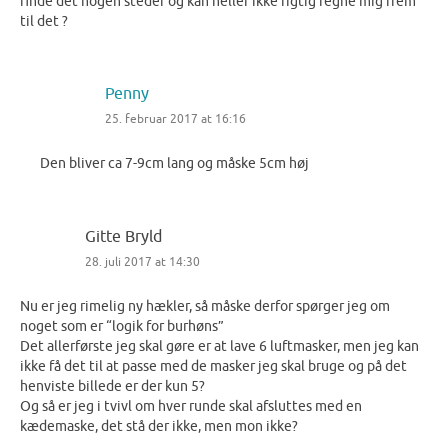
finde det nogen steder og kan heller ikke rigtig regne mig frem
til det ?
Penny
25. februar 2017 at 16:16
Den bliver ca 7-9cm lang og måske 5cm høj
Gitte Bryld
28. juli 2017 at 14:30
Nu er jeg rimelig ny hækler, så måske derfor spørger jeg om
noget som er “logik for burhøns”
Det allerførste jeg skal gøre er at lave 6 luftmasker, men jeg kan
ikke få det til at passe med de masker jeg skal bruge og på det
henviste billede er der kun 5?
Og så er jeg i tvivl om hver runde skal afsluttes med en
kædemaske, det stå der ikke, men mon ikke?