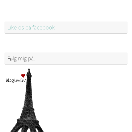
Like os på facebook
Følg mig på: