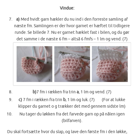
Vindue:
a)
Med hvidt garn hækler du nu ind i den forreste samling af
næste fm. Samlingen er der hvor garnet er hæftet til tidligere
runde. Se billede 7. Nu er garnet hæklet fast i bilen, og du gør
det samme i de næste 6 fm – altså 6 fmfs – 1 lm og vend. (7)
b)
7 fm i rækken fra trin
a
, 1 lm og vend. (7)
c)
7 fm i rækken fra trin
b
, 1 lm og luk. (7) (For at lukke
klipper du garnet o g trækker det med gennem sidste lm)
Nu tager du løkken fra det farvede garn op på nålen igen
(bilfarven).
Du skal fortsætte hvor du slap, og lave den første fm i den løkke,