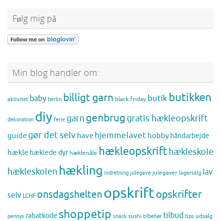
Følg mig på
Min blog handler om:
butikken
billigt garn
butik
baby
black friday
aktivitet
berlin
diy
genbrug
gratis hækleopskrift
garn
dekoration
ferie
gør det selv
hjemmelavet
guide
have
hobby
håndarbejde
hækleopskrift
hækleskole
hækle
hæklede dyr
hæklenåle
hækling
hækleskolen
lav
julegaver
indretning
julegave
lagersalg
opskrift
opskrifter
onsdagshelten
selv
LCHF
shoppetip
tilbud
rabatkode
sushi
udsalg
pennys
snack
tilbehør
tips