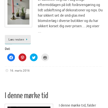
eftermiddagen på lidt forårsrengøring og
lidt udskiftning af dekorationer og nips. Du
har sikkert set de små glas med
blomsterløg i diverse butikker og du har
sikkert korset dig over prisen… Jeg viser
…
Læs resten
Del:
C
C
C
C
l
l
l
l
i
i
i
i
c
c
c
c
k
k
k
k
16. marts 2016
t
t
t
t
o
o
o
o
s
s
s
p
h
h
h
r
a
a
a
i
r
r
r
n
e
e
e
t
o
o
o
(
I denne mørke tid
n
n
n
O
F
P
T
p
a
i
w
e
c
n
i
n
I denne mørke tid, falder
e
t
t
s