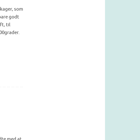
 kager, som
bare godt
, til
00grader.
dte med at