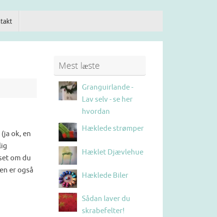
takt
Mest læste
Granguirlande -
Lav selv - se her
hvordan
Hæklede strømper
(ja ok, en
lig
Hæklet Djævlehue
set om du
 Den er også
Hæklede Biler
Sådan laver du
skrabefelter!