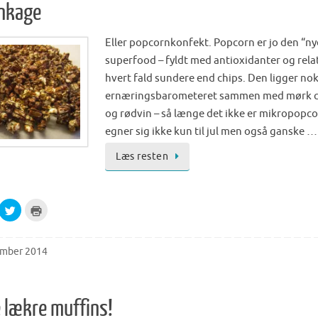
e
t
nkage
o
(
n
O
T
p
w
e
Eller popcornkonfekt. Popcorn er jo den “ny
i
n
t
s
superfood – fyldt med antioxidanter og relat
t
i
e
n
hvert fald sundere end chips. Den ligger no
r
n
(
e
ernæringsbarometeret sammen med mørk 
O
w
p
w
og rødvin – så længe det ikke er mikropopc
e
i
n
n
egner sig ikke kun til jul men også ganske …
s
d
i
o
n
w
Læs resten
n
)
e
w
w
i
n
C
C
d
l
l
o
i
i
w
c
c
)
k
k
t
t
ember 2014
o
o
s
p
h
r
a
i
r
n
e
t
lækre muffins!
o
(