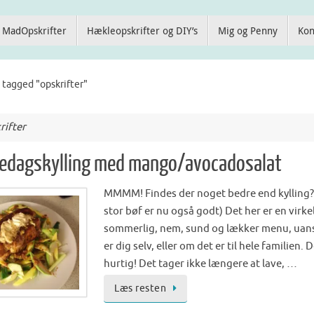
MadOpskrifter
Hækleopskrifter og DIY’s
Mig og Penny
Kon
 tagged "opskrifter"
rifter
redagskylling med mango/avocadosalat
MMMM! Findes der noget bedre end kylling? 
stor bøf er nu også godt) Det her er en virke
sommerlig, nem, sund og lækker menu, uan
er dig selv, eller om det er til hele familien.
hurtig! Det tager ikke længere at lave, …
Læs resten