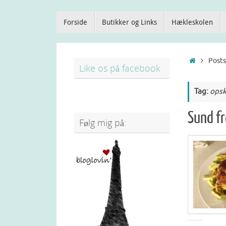
Forside
Butikker og Links
Hækleskolen
Posts
Like os på facebook
Tag:
opsk
Sund f
Følg mig på: