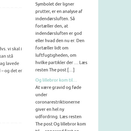
Symbolet der ligner
prutter, er en analyse af
indendørsluften. Så
fortæller den, at
indendørsluften er god
eller hvad den nu er. Den
fortæller lidt om
s. vi skal i
luftfugtigheden, om
kan stå
hvilke partikler der … Læs
dag lavede
resten The post […]
– og det er
Og lillebror kom til…
At være gravid og føde
under
coronarestriktionerne
giver en hel ny
udfordring. Læs resten
The post Og lillebror kom