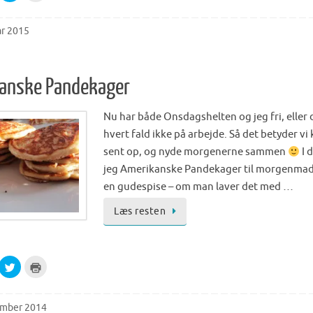
i
i
d
c
c
o
k
k
w
t
t
ar 2015
)
o
o
s
p
h
r
a
i
r
n
e
t
anske Pandekager
o
(
n
O
T
p
w
e
Nu har både Onsdagshelten og jeg fri, eller dv
i
n
t
s
hvert fald ikke på arbejde. Så det betyder vi 
t
i
e
n
sent op, og nyde morgenerne sammen
I 
r
n
(
e
jeg Amerikanske Pandekager til morgenmad 
O
w
p
w
en gudespise – om man laver det med …
e
i
n
n
s
d
Læs resten
i
o
n
w
n
)
e
w
w
C
C
i
l
l
n
i
i
d
c
c
o
k
k
w
t
t
)
ember 2014