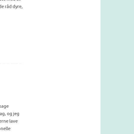
de råd dyre,
åkage
ag, og jeg
gerne lave
onelle