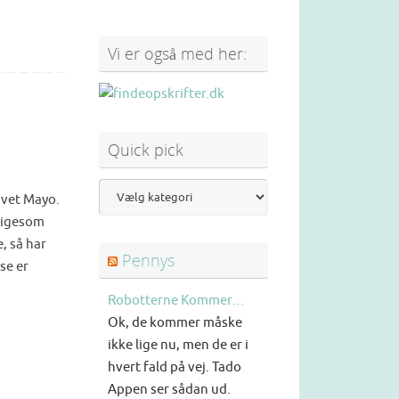
Vi er også med her:
Quick pick
avet Mayo.
 ligesom
, så har
Pennys
se er
Robotterne Kommer…
Ok, de kommer måske
ikke lige nu, men de er i
hvert fald på vej. Tado
Appen ser sådan ud.