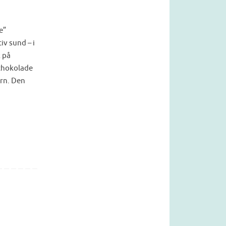
e”
iv sund – i
k på
chokolade
orn. Den