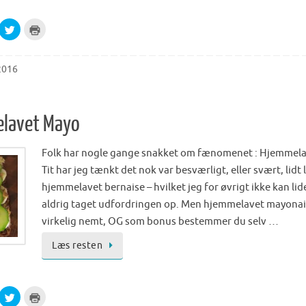
C
C
l
l
i
i
c
c
k
k
t
t
2016
o
o
s
p
h
r
a
i
r
n
e
t
lavet Mayo
o
(
n
O
T
p
w
e
Folk har nogle gange snakket om fænomenet : Hjemmel
i
n
t
s
Tit har jeg tænkt det nok var besværligt, eller svært, lidt
t
i
e
n
hjemmelavet bernaise – hvilket jeg for øvrigt ikke kan lide
r
n
(
e
aldrig taget udfordringen op. Men hjemmelavet mayonai
O
w
p
w
virkelig nemt, OG som bonus bestemmer du selv …
e
i
n
n
s
d
Læs resten
i
o
n
w
n
)
e
w
w
C
C
i
l
l
n