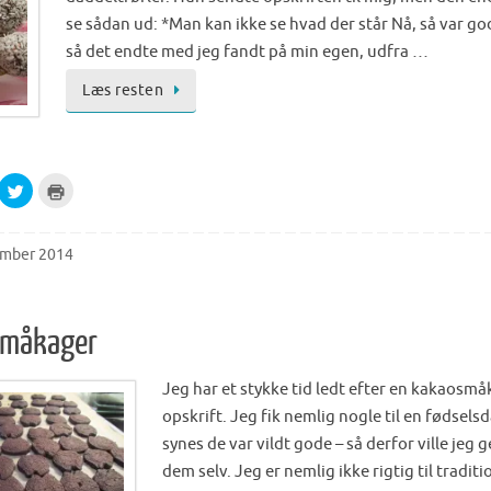
t
i
e
n
se sådan ud: *Man kan ikke se hvad der står Nå, så var go
r
n
(
e
så det endte med jeg fandt på min egen, udfra …
O
w
p
w
e
i
Læs resten
n
n
s
d
i
o
n
w
n
)
e
w
C
C
w
l
l
i
i
i
n
c
c
d
k
k
o
t
t
w
ember 2014
o
o
)
s
p
h
r
a
i
r
n
e
t
småkager
o
(
n
O
T
p
w
e
Jeg har et stykke tid ledt efter en kakaosm
i
n
t
s
opskrift. Jeg fik nemlig nogle til en fødselsd
t
i
e
n
synes de var vildt gode – så derfor ville jeg 
r
n
(
e
dem selv. Jeg er nemlig ikke rigtig til traditi
O
w
p
w