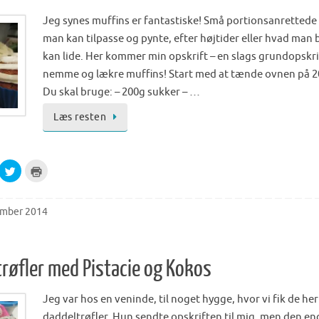
n
O
T
p
w
e
Jeg synes muffins er fantastiske! Små portionsanrettede
i
n
t
s
man kan tilpasse og pynte, efter højtider eller hvad man 
t
i
e
n
kan lide. Her kommer min opskrift – en slags grundopskrift
r
n
(
e
nemme og lækre muffins! Start med at tænde ovnen på 2
O
w
p
w
Du skal bruge: – 200g sukker – …
e
i
n
n
s
d
Læs resten
i
o
n
w
n
)
e
w
w
C
C
i
l
l
n
i
i
d
c
c
o
k
k
w
t
t
ember 2014
)
o
o
s
p
h
r
a
i
r
n
e
t
røfler med Pistacie og Kokos
o
(
n
O
T
p
w
e
Jeg var hos en veninde, til noget hygge, hvor vi fik de her
i
n
t
s
daddeltrøfler. Hun sendte opskriften til mig, men den en