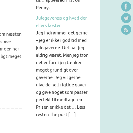
til… appeared first on
Pennys.
Julegaveræs og hvad der
ellers koster…
Jeg indrømmer det gerne
(som næsten
– jeg er ikke i god tid med
 spise
julegaverne. Det har jeg
ar den her
aldrig været. Men jeg tror
oligt meget!
det er fordi jeg tænker
meget grundigt over
gaverne. Jeg vil gerne
give de helt rigtige gaver
og give noget som passer
perfekt til modtageren.
Prisen er ikke det … Læs
resten The post […]