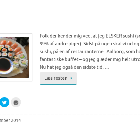
o
o
s
p
h
r
a
i
r
n
e
t
o
(
n
O
T
p
w
e
Folk der kender mig ved, at jeg ELSKER sushi 
i
n
t
s
99% af andre piger). Sidst på ugen skal vi ud og
t
i
e
n
sushi, på en af restauranterne i Aalborg, som h
r
n
(
e
fantastiske buffet – og jeg glæder mig helt utr
O
w
p
w
Nu hat jeg også den sidste tid, …
e
i
n
n
s
d
Læs resten
i
o
n
w
n
)
e
w
w
C
C
i
l
l
n
i
i
d
c
c
o
k
k
w
t
t
ember 2014
)
o
o
s
p
h
r
a
i
r
n