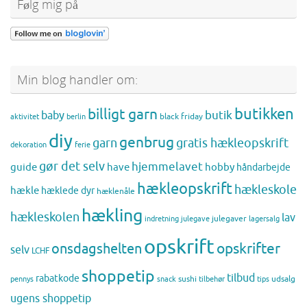
Følg mig på
Min blog handler om:
butikken
billigt garn
butik
baby
black friday
aktivitet
berlin
diy
genbrug
gratis hækleopskrift
garn
dekoration
ferie
gør det selv
hjemmelavet
guide
have
hobby
håndarbejde
hækleopskrift
hækleskole
hækle
hæklede dyr
hæklenåle
hækling
hækleskolen
lav
julegaver
indretning
julegave
lagersalg
opskrift
opskrifter
onsdagshelten
selv
LCHF
shoppetip
tilbud
rabatkode
sushi
udsalg
pennys
snack
tilbehør
tips
ugens shoppetip