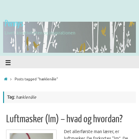
Pennys
Livet, kreativiteten og inspirationen
Posts tagged "hæklenåle"
Tag:
hæklenåle
Luftmasker (lm) – hvad og hvordan?
Det allerførste man lærer, er
luftmasker. De forkortes “lm”. De