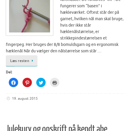
fungerer som “basen” i
hækleværket. Oftest står der på
garnet, hvilken nål man skal bruge,
hvis der ikke står
hæklenålstørrelse, er
strikkepindestørrelsen et
fingerpeg. Her bruges der 8/8 bomuldsgarn og en ergonomisk
hæklenål Når du vælger den nålstørrelse som står …
Læs resten
Del:
C
C
C
C
l
l
l
l
i
i
i
i
c
c
c
c
k
k
k
k
19. august 2015
t
t
t
t
o
o
o
o
s
s
s
p
h
h
h
r
a
a
a
i
r
r
r
n
e
e
e
t
o
o
o
(
Julekurv og opskrift på kendt abe
n
n
n
O
F
P
T
p