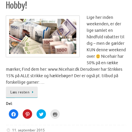
c
n
i
n
Hobby!
e
t
t
s
b
e
t
i
o
r
e
n
o
e
r
n
Lige her inden
k
s
(
e
(
t
O
w
weekenden, er der
O
(
p
w
p
O
e
i
lige samlet en
e
p
n
n
n
e
s
d
håndfuld rabatter til
s
n
i
o
dig – men de gælder
i
s
n
w
n
i
n
)
KUN denne weekend
n
n
e
e
n
w
over
Nicehair har
w
e
w
w
w
i
50% på en række
i
w
n
n
i
d
mærker, Find dem her: www.Nicehair.dk Derudover har Strikkes
d
n
o
o
d
w
15% på ALLE strikke og hæklebøger! Der er også pt. tilbud på
w
o
)
forskellige garner: …
)
w
)
Læs resten
Del:
C
C
C
C
l
l
l
l
i
i
i
i
c
c
c
c
k
k
k
k
11. september 2015
t
t
t
t