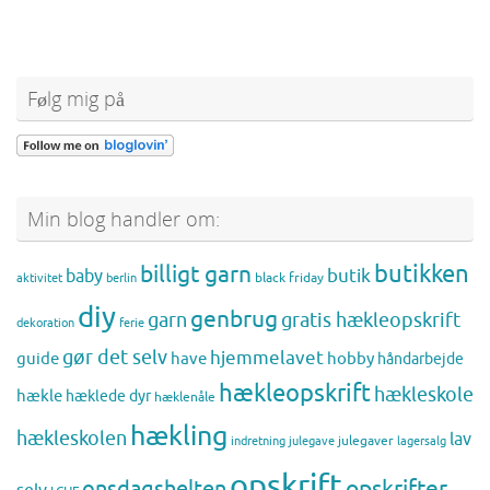
Følg mig på
Min blog handler om:
butikken
billigt garn
butik
baby
black friday
aktivitet
berlin
diy
genbrug
gratis hækleopskrift
garn
dekoration
ferie
gør det selv
hjemmelavet
guide
have
hobby
håndarbejde
hækleopskrift
hækleskole
hækle
hæklede dyr
hæklenåle
hækling
hækleskolen
lav
julegaver
indretning
julegave
lagersalg
opskrift
opskrifter
onsdagshelten