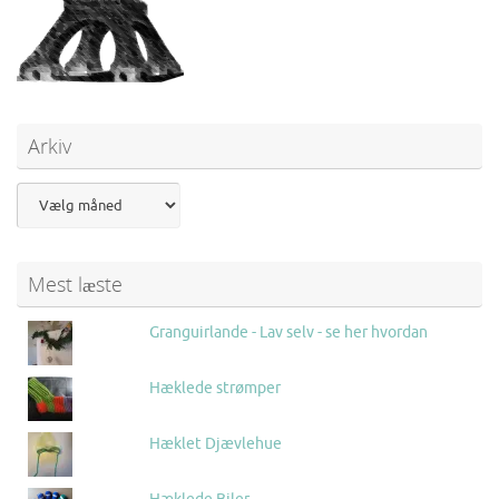
)
w
)
Arkiv
Mest læste
Granguirlande - Lav selv - se her hvordan
Hæklede strømper
Hæklet Djævlehue