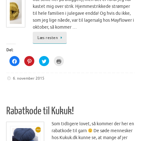
kastet mig over strik. Hjemmestrikkede strømper
til hele familien i julegave endda! Og hvis du ikke,
som jeg lige nåede, var til lagersalg hos Mayflower i
oktober, så kommer …
Læs resten
Del:
C
C
C
C
l
l
l
l
i
i
i
i
c
c
c
c
k
k
k
k
6. november 2015
t
t
t
t
o
o
o
o
s
s
s
p
h
h
h
r
a
a
a
i
r
r
r
n
e
e
e
t
o
o
o
(
Rabatkode til Kukuk!
n
n
n
O
F
P
T
p
a
i
w
e
c
n
i
n
Som tidligere lovet, så kommer der her en
e
t
t
s
b
e
t
i
rabatkode til garn
De søde mennesker
o
r
e
n
o
e
r
n
hos Kukuk.dk kunne se, at mange af jer
k
s
(
e